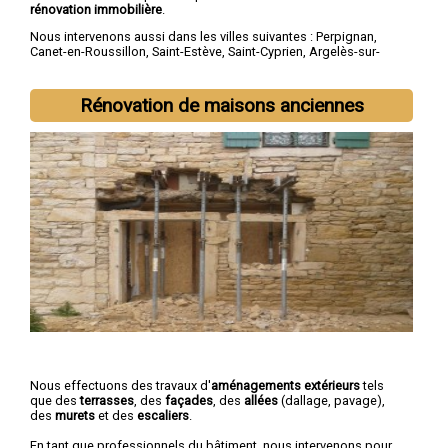
rénovation immobilière
.
Nous intervenons aussi dans les villes suivantes :
Perpignan
,
Canet-en-Roussillon
,
Saint-Estève
,
Saint-Cyprien
,
Argelès-sur-
Mer
,
Rivesaltes
,
Saint-Laurent-de-la-Salanque
,
Cabestany
,
Céret
,
Elne
Rénovation de maisons anciennes
Nous effectuons des travaux d'
aménagements extérieurs
tels
que des
terrasses
, des
façades
, des
allées
(dallage, pavage),
des
murets
et des
escaliers
.
En tant que professionnels du bâtiment, nous intervenons pour