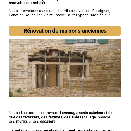
rénovation immobilière
.
Nous intervenons aussi dans les villes suivantes :
Perpignan
,
Canet-en-Roussillon
,
Saint-Estève
,
Saint-Cyprien
,
Argelès-sur-
Mer
,
Rivesaltes
,
Saint-Laurent-de-la-Salanque
,
Cabestany
,
Céret
,
Elne
Rénovation de maisons anciennes
Nous effectuons des travaux d'
aménagements extérieurs
tels
que des
terrasses
, des
façades
, des
allées
(dallage, pavage),
des
murets
et des
escaliers
.
En tant que professionnels du bâtiment, nous intervenons pour