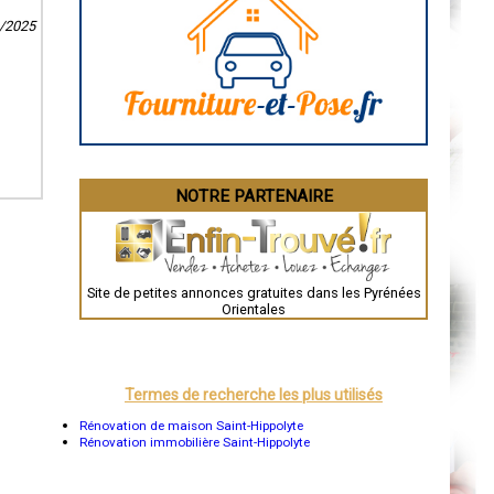
Caen
3/2025
Aurillac
Angoulême
La Rochelle
Bourges
Brive-la-Gaillarde
Dijon
Saint-Brieuc
Guéret
Périgueux
Besançon
NOTRE PARTENAIRE
Valence
Évreux
Chartres
Brest
Nîmes
Toulouse
Site de petites annonces gratuites dans les Pyrénées
Auch
Orientales
Bordeaux
Montpellier
Rennes
Châteauroux
Tours
Termes de recherche les plus utilisés
Grenoble
Dole
Rénovation de maison Saint-Hippolyte
Mont-de-Marsan
Rénovation immobilière Saint-Hippolyte
Blois
Saint-Étienne
Le Puy-en-Velay