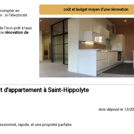
coût et budget moyen d'une rénovation
ut compter en
 si l'électricité
de l'éco-prêt à taux
tre
rénovation de
 d'appartement à Saint-Hippolyte
Avis déposé le 13/0
essionnel, rapide, et une propreté parfaite.