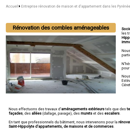
Accueil
Entreprise rénovation de maison et d'appartement dans les Pyréné
Rénovation des combles aménageables
Soci
les 
Hipp
immo
Nous
parti
N'hé
pour
Nous 
Estè
Cére
Nous effectuons des travaux d'
aménagements extérieurs
tels que des
t
façades
, des
allées
(dallage, pavage), des
murets
et des
escaliers
.
En tant que professionnels du bâtiment, nous intervenons pour la
rénova
Saint-Hippolyte d'appartements, de maisons et de commerces
.