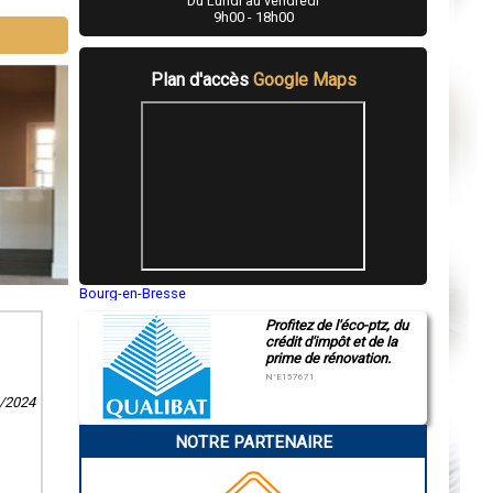
Du Lundi au vendredi
9h00 - 18h00
Plan d'accès
Google Maps
Bourg-en-Bresse
Saint-Quentin
Profitez de l'éco-ptz, du
Montluçon
crédit d'impôt et de la
Manosque
prime de rénovation.
Gap
Nice
N°E157671
Annonay
3/2024
Charleville-Mézières
Pamiers
NOTRE PARTENAIRE
Troyes
Narbonne
Rodez
Marseille