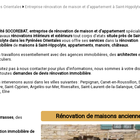
es Orientales
Entreprise rénovation de maison et d'appartement à Saint-Hippolyt
été SOCOREBAT
,
entreprise de rénovation de maison et d'appartement
spécial
travaux
rénovations intérieurs et extérieurs
tout corps d'etats
située près de Sain
olyte dans les Pyrénées Orientales
vous offre ses
services
dans la
rénovation
bilière
de
maisons à Saint-Hippolyte
,
appartements
,
manoirs
,
châteaux
.
 travaillons essentiellement avec des agences immobilières, des
architectes
e
culiers.
sitez pas à nous contacter pour plus d'informations, nous sommes à votre di
 toutes
demandes de devis rénovation immobilière
.
intervenons aussi dans les villes suivantes :
Perpignan
,
Canet-en-Roussillon
,
ve
,
Saint-Cyprien
,
Argelès-sur-Mer
,
Rivesaltes
,
Saint-Laurent-de-la-Salanque
,
Ca
t
,
Elne
Rénovation de maisons ancienn
errasses
, des
tion immobilière de