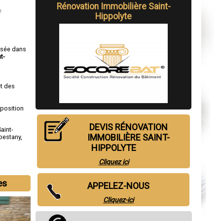
Rénovation Immobilière Saint-
e
Hippolyte
isée dans
t-
t des
sposition
DEVIS RÉNOVATION
Saint-
IMMOBILIÈRE SAINT-
bestany
,
HIPPOLYTE
Cliquez ici
es
APPELEZ-NOUS
Cliquez-ici