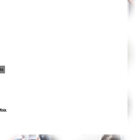
Nantes
Orléans
Cahors
Agen
Mende
Angers
Cherbourg-Octeville
Reims
Saint-Dizier
Laval
Nancy
Verdun
Lorient
Metz
Nevers
te
Lille
Beauvais
Alençon
Calais
Clermont-Ferrand
Pau
Tarbes
Perpignan
Strasbourg
ois.
Mulhouse
Lyon
Vesoul
Chalon-sur-Saône
Le Mans
Chambéry