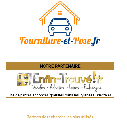
- Artisan Peintre à Latour-de-France
- Artisan Peintre à Prats-de-Mollo-la-Preste
- Artisan Peintre à Montesquieu-des-Albères
- Artisan Peintre à Villemolaque
- Artisan Peintre à Néfiach
- Artisan Peintre à Corbère-les-Cabanes
- Artisan Peintre à Brouilla
- Artisan Peintre à Saillagouse
- Artisan Peintre à Fourques
- Artisan Peintre à Maury
- Artisan Peintre à Tautavel
- Artisan Peintre à Tresserre
- Artisan Peintre à Bolquère
NOTRE PARTENAIRE
- Artisan Peintre à Opoul-Périllos
- Artisan Peintre à Bouleternère
- Artisan Peintre à Enveitg
- Artisan Peintre à Saint-Féliu-d'Amont
- Artisan Peintre à Cases-de-Pène
- Artisan Peintre à La Cabanasse
Site de petites annonces gratuites dans les Pyrénées Orientales
- Artisan Peintre à Passa
- Artisan Peintre à Masos
- Artisan Peintre à Catllar
- Artisan Peintre à Saint-Jean-Lasseille
Termes de recherche les plus utilisés
- Artisan Peintre à Le Perthus
- Artisan Peintre à Caudiès-de-Fenouillèdes