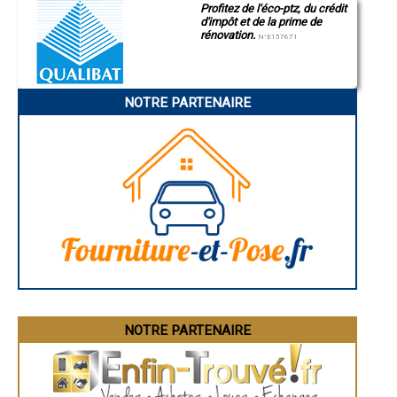
- Artisan couvreur à Banyuls-dels-Aspres
Profitez de l'éco-ptz, du crédit
Montluçon
- Artisan couvreur à Bourg-Madame
d'impôt et de la prime de
Manosque
rénovation.
Gap
- Artisan couvreur à Ria-Sirach
N°E157671
Nice
- Artisan couvreur à Latour-de-France
Annonay
- Artisan couvreur à Prats-de-Mollo-la-Preste
Charleville-Mézières
- Artisan couvreur à Montesquieu-des-Albères
Pamiers
- Artisan couvreur à Villemolaque
NOTRE PARTENAIRE
Troyes
Narbonne
- Artisan couvreur à Néfiach
Rodez
- Artisan couvreur à Corbère-les-Cabanes
Marseille
- Artisan couvreur à Brouilla
Caen
- Artisan couvreur à Saillagouse
Aurillac
- Artisan couvreur à Fourques
Angoulême
La Rochelle
- Artisan couvreur à Maury
Bourges
- Artisan couvreur à Tautavel
Brive-la-Gaillarde
- Artisan couvreur à Tresserre
Dijon
- Artisan couvreur à Bolquère
Saint-Brieuc
- Artisan couvreur à Opoul-Périllos
Guéret
Périgueux
- Artisan couvreur à Bouleternère
Besançon
- Artisan couvreur à Enveitg
Valence
- Artisan couvreur à Saint-Féliu-d'Amont
Évreux
- Artisan couvreur à Cases-de-Pène
Chartres
NOTRE PARTENAIRE
- Artisan couvreur à La Cabanasse
Brest
Nîmes
- Artisan couvreur à Passa
Toulouse
- Artisan couvreur à Masos
Auch
- Artisan couvreur à Catllar
Bordeaux