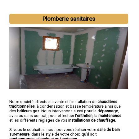
Nous intervenons aussi dans les villes suivantes :
Perpignan
,
Plomberie sanitaires
Canet-en-Roussillon
,
Saint-Estève
,
Saint-Cyprien
,
Argelès-sur-
Mer
,
Rivesaltes
,
Saint-Laurent-de-la-Salanque
,
Cabestany
,
Céret
,
Elne
Notre société effectue la vente et l'installation de
chaudières
traditionnelles
, à condensation et basse température ainsi que
des
brûleurs gaz
. Nous intervenons aussi pour le
dépannage
,
avec ou sans contrat, pour effectuer l'
entretien
, la
maintenance
et les différents réglages de vos
installations de chauffage
.
Si vous le souhaitez, nous pouvons réaliser votre
salle de bain
sur-mesure
, dans le style de votre choix, qu'il soit
contemporain, classique ou tendance
.