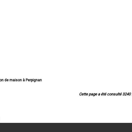
ion de maison à Perpignan
e maison à Canet-en-Roussillon
on de maison à Saint-Estève
Cette page a été consulté 3240 f
n de maison à Saint-Cyprien
 de maison à Argelès-sur-Mer
ion de maison à Cabestany
ison à Saint-Laurent-de-la-Salanque
ion de maison à Rivesaltes
nsion de maison à Céret
ension de maison à Elne