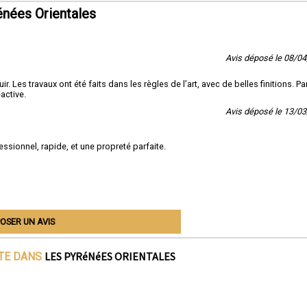
nées Orientales
Avis déposé le 08/0
es travaux ont été faits dans les règles de l’art, avec de belles finitions. Par
éactive.
Avis déposé le 13/0
essionnel, rapide, et une propreté parfaite.
OSER UN AVIS
LES PYRéNéES ORIENTALES
ITE DANS