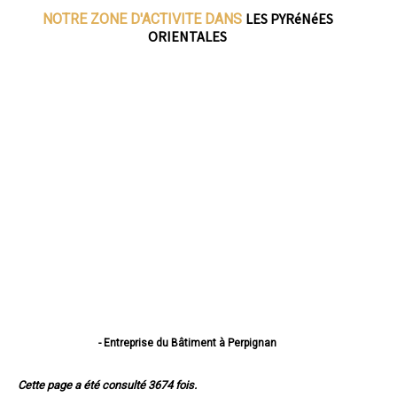
LES PYRéNéES
NOTRE ZONE D'ACTIVITE DANS
ORIENTALES
- Entreprise du Bâtiment à Perpignan
- Entreprise du Bâtiment à Canet-en-Roussillon
- Entreprise du Bâtiment à Saint-Estève
Cette page a été consulté 3674 fois.
- Entreprise du Bâtiment à Saint-Cyprien