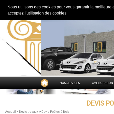
Extension de maison
|
Rénovation de maison
|
Aménagement des combles
Nous utilisons des cookies pour vous garantir la meilleure 
Devis Poêles à Bois dans
les 
acceptez l'utilisation des cookies.
Orientales
NOS SERVICES
AMELIORATION 
DEVIS PO
>
>
Accueil
Devis travaux
Devis Poêles à Bois