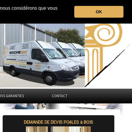
r, nous considérons que vous
les Pyrénées Orientales
OK
Occitanie
NOS GARANTIES
CONTACT
DEMANDE DE DEVIS POêLES à BOIS