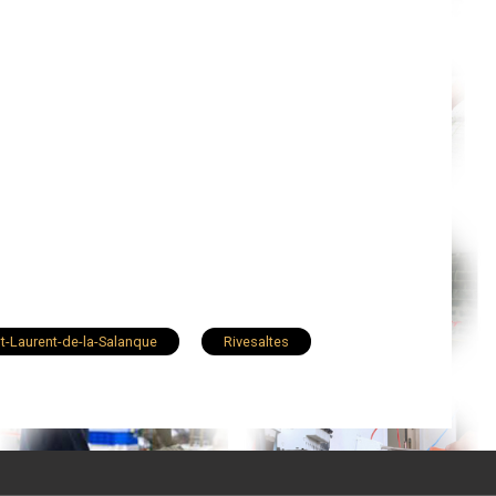
nt-Laurent-de-la-Salanque
Rivesaltes
Le Boulou
Canohès
Bages
Villeneuve-de-la-Raho
Alénya
Salses-le-Château