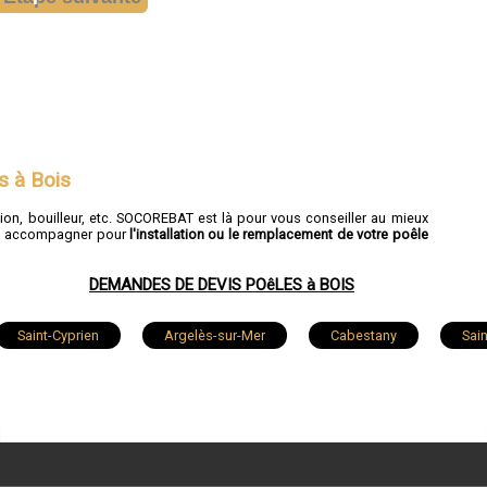
s à Bois
ion, bouilleur, etc. SOCOREBAT est là pour vous conseiller au mieux
ous accompagner pour
l'installation ou le remplacement de votre poêle
DEMANDES DE DEVIS POêLES à BOIS
Saint-Cyprien
Argelès-sur-Mer
Cabestany
Sai
Le Soler
Prades
Toulouges
Ille-sur-Têt
Saleilles
Pollestres
Le Barcarès
Millas
Torreilles
Sorède
Baho
Espira-de-l'Agly