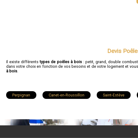
Devis Poêle
Il existe différents
types de poêles à bois
: petit, grand, double combust
dans votre choix en fonction de vos besoins et de votre logement et v
à bois
.
Perpignan
Canet-en-Roussillon
Saint-Estève
Céret
Elne
Thuir
Pia
Bompas
Banyuls-sur-Mer
Sainte-Marie
Port-Vendres
Amélie-les-Bains-Palalda
Claira
Pézilla-la-Rivière