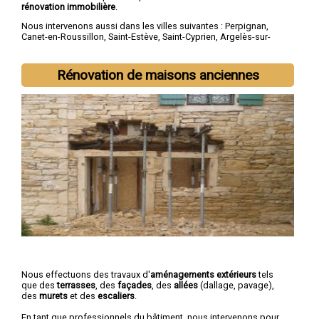
rénovation immobilière
.
Nous intervenons aussi dans les villes suivantes :
Perpignan
,
Canet-en-Roussillon
,
Saint-Estève
,
Saint-Cyprien
,
Argelès-sur-
Mer
,
Rivesaltes
,
Saint-Laurent-de-la-Salanque
,
Cabestany
,
Céret
,
Elne
Rénovation de maisons anciennes
Nous effectuons des travaux d'
aménagements extérieurs
tels
que des
terrasses
, des
façades
, des
allées
(dallage, pavage),
des
murets
et des
escaliers
.
En tant que professionnels du bâtiment, nous intervenons pour