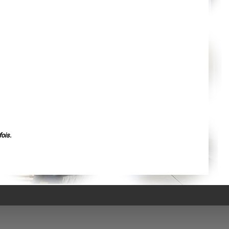
Agen
Mende
Angers
Cherbourg-Octeville
Reims
Saint-Dizier
Laval
Nancy
Verdun
Lorient
Metz
Nevers
Lille
Beauvais
Alençon
Calais
Clermont-Ferrand
Pau
ois.
Tarbes
Perpignan
Strasbourg
Mulhouse
Lyon
Vesoul
Chalon-sur-Saône
Le Mans
Chambéry
Annecy
Paris
Le Havre