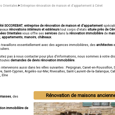
es Orientales
Entreprise rénovation de maison et d'appartement à Céret
été SOCOREBAT
,
entreprise de rénovation de maison et d'appartement
spécial
travaux
rénovations intérieurs et extérieurs
tout corps d'etats
située près de Cér
nées Orientales
vous offre ses
services
dans la
rénovation immobilière
de
mai
t
,
appartements
,
manoirs
,
châteaux
.
 travaillons essentiellement avec des agences immobilières, des
architectes
e
culiers.
sitez pas à nous contacter pour plus d'informations, nous sommes à votre di
 toutes
demandes de devis rénovation immobilière
.
intervenons aussi dans les villes suivantes :
Perpignan
,
Canet-en-Roussillon
,
ve
,
Saint-Cyprien
,
Argelès-sur-Mer
,
Rivesaltes
,
Saint-Laurent-de-la-Salanque
,
Ca
t
,
Elne
Rénovation de maisons ancienn
errasses
, des
tion immobilière de