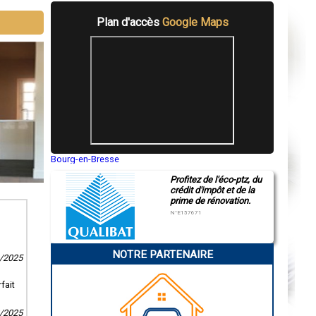
Plan d'accès
Google Maps
Bourg-en-Bresse
Saint-Quentin
Profitez de l'éco-ptz, du
Montluçon
crédit d'impôt et de la
Manosque
prime de rénovation.
Gap
Nice
N°E157671
Annonay
Charleville-Mézières
Pamiers
NOTRE PARTENAIRE
Troyes
4/2025
Narbonne
Rodez
fait
Marseille
Caen
Aurillac
2/2025