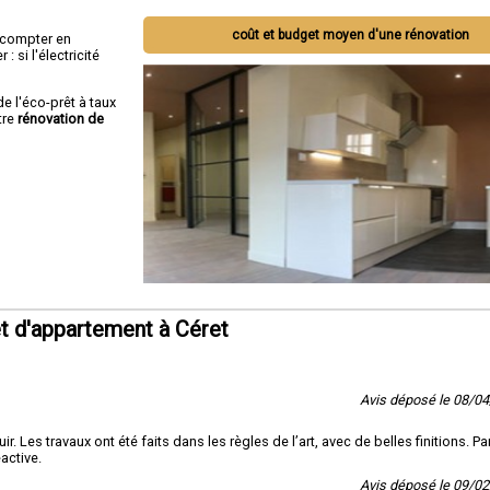
coût et budget moyen d'une rénovation
ut compter en
 si l'électricité
de l'éco-prêt à taux
tre
rénovation de
t d'appartement à Céret
Avis déposé le 08/0
es travaux ont été faits dans les règles de l’art, avec de belles finitions. Par
éactive.
Avis déposé le 09/0