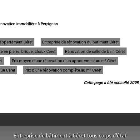
rénovation immobilière à Perpignan
ation immobilière à Canet-en-Roussillon
novation immobilière à Saint-Estève
novation immobilière à Saint-Cyprien
'appartement Céret
Entreprise de rénovation du batiment Céret
ovation immobilière à Argelès-sur-Mer
 en pierre, brique, chaux Céret
Rénovation de salle de bain Céret
rénovation immobilière à Cabestany
 immobilière à Saint-Laurent-de-la-Salanque
et
Prix moyen d'une rénovation d'un appartement au m² Céret
énovation immobilière à Rivesaltes
e rénovation immobilière à Céret
que Céret
Prix d'une rénovation complête au m² Céret
e rénovation immobilière à Elne
e rénovation immobilière à Thuir
Cette page a été consulté 2098 f
de rénovation immobilière à Pia
 rénovation immobilière à Bompas
rénovation immobilière à Le Soler
 rénovation immobilière à Prades
rénovation immobilière à Toulouges
énovation immobilière à Ille-sur-Têt
rénovation immobilière à Le Boulou
 rénovation immobilière à Canohès
ovation immobilière à Banyuls-sur-Mer
Entreprise de bâtiment à Céret tous corps d'état
novation immobilière à Sainte-Marie