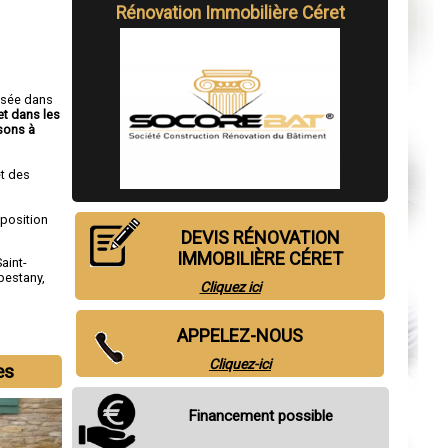
Rénovation Immobilière Céret
isée dans
et dans les
sons à
t des
sposition
DEVIS RÉNOVATION
IMMOBILIÈRE CÉRET
Saint-
bestany
,
Cliquez ici
APPELEZ-NOUS
Cliquez-ici
es
Financement possible