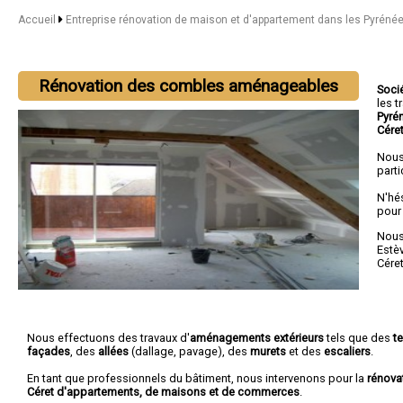
Accueil
Entreprise rénovation de maison et d'appartement dans les Pyréné
Rénovation des combles aménageables
Soci
les 
Pyré
Cére
Nous
parti
N'hé
pour
Nous 
Estè
Cére
Nous effectuons des travaux d'
aménagements extérieurs
tels que des
t
façades
, des
allées
(dallage, pavage), des
murets
et des
escaliers
.
En tant que professionnels du bâtiment, nous intervenons pour la
rénova
Céret d'appartements, de maisons et de commerces
.