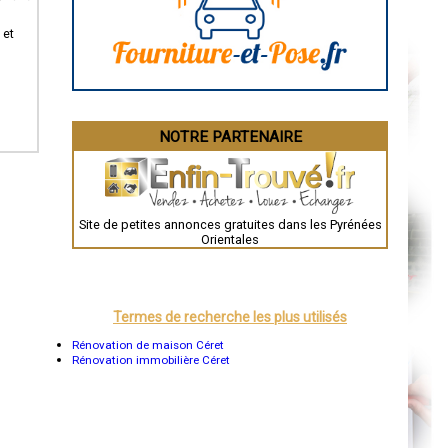
Angoulême
La Rochelle
Bourges
 et
Brive-la-Gaillarde
Dijon
Saint-Brieuc
Guéret
Périgueux
Besançon
NOTRE PARTENAIRE
Valence
Évreux
Chartres
Brest
Nîmes
Toulouse
Site de petites annonces gratuites dans les Pyrénées
Auch
Orientales
Bordeaux
Montpellier
Rennes
Châteauroux
Tours
Termes de recherche les plus utilisés
Grenoble
Dole
Rénovation de maison Céret
Mont-de-Marsan
Rénovation immobilière Céret
Blois
Saint-Étienne
Le Puy-en-Velay
Nantes
Orléans
Cahors