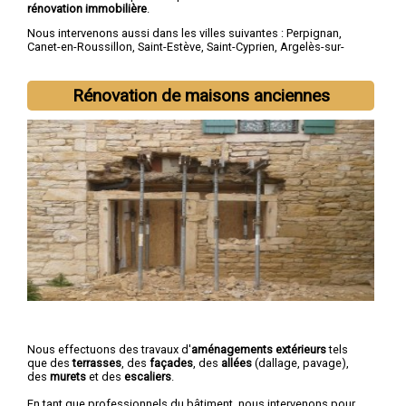
rénovation immobilière
.
Nous intervenons aussi dans les villes suivantes :
Perpignan
,
Canet-en-Roussillon
,
Saint-Estève
,
Saint-Cyprien
,
Argelès-sur-
Mer
,
Rivesaltes
,
Saint-Laurent-de-la-Salanque
,
Cabestany
,
Céret
,
Elne
Rénovation de maisons anciennes
Nous effectuons des travaux d'
aménagements extérieurs
tels
que des
terrasses
, des
façades
, des
allées
(dallage, pavage),
des
murets
et des
escaliers
.
En tant que professionnels du bâtiment, nous intervenons pour