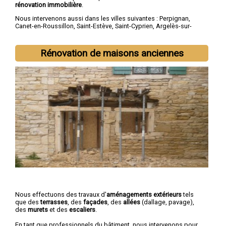
rénovation immobilière
.
Nous intervenons aussi dans les villes suivantes :
Perpignan
,
Canet-en-Roussillon
,
Saint-Estève
,
Saint-Cyprien
,
Argelès-sur-
Mer
,
Rivesaltes
,
Saint-Laurent-de-la-Salanque
,
Cabestany
,
Céret
,
Elne
Rénovation de maisons anciennes
Nous effectuons des travaux d'
aménagements extérieurs
tels
que des
terrasses
, des
façades
, des
allées
(dallage, pavage),
des
murets
et des
escaliers
.
En tant que professionnels du bâtiment, nous intervenons pour