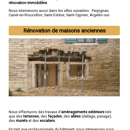
rénovation immobilière
.
Nous intervenons aussi dans les villes suivantes :
Perpignan
,
Canet-en-Roussillon
,
Saint-Estève
,
Saint-Cyprien
,
Argelès-sur-
Mer
,
Rivesaltes
,
Saint-Laurent-de-la-Salanque
,
Cabestany
,
Céret
,
Elne
Rénovation de maisons anciennes
Nous effectuons des travaux d'
aménagements extérieurs
tels
que des
terrasses
, des
façades
, des
allées
(dallage, pavage),
des
murets
et des
escaliers
.
En tant que professionnels du bâtiment, nous intervenons pour