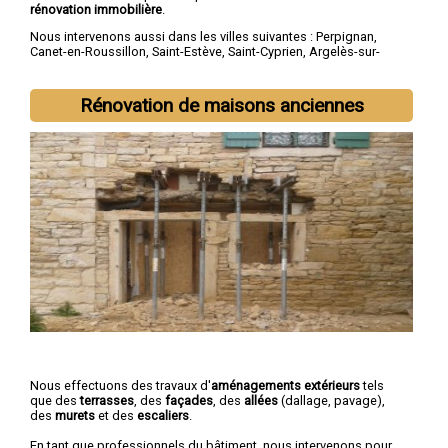
rénovation immobilière
.
Nous intervenons aussi dans les villes suivantes :
Perpignan
,
Canet-en-Roussillon
,
Saint-Estève
,
Saint-Cyprien
,
Argelès-sur-
Mer
,
Rivesaltes
,
Saint-Laurent-de-la-Salanque
,
Cabestany
,
Céret
,
Elne
Rénovation de maisons anciennes
Nous effectuons des travaux d'
aménagements extérieurs
tels
que des
terrasses
, des
façades
, des
allées
(dallage, pavage),
des
murets
et des
escaliers
.
En tant que professionnels du bâtiment, nous intervenons pour