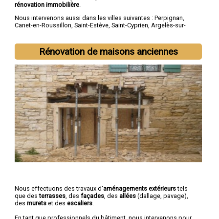
rénovation immobilière
.
Nous intervenons aussi dans les villes suivantes :
Perpignan
,
Canet-en-Roussillon
,
Saint-Estève
,
Saint-Cyprien
,
Argelès-sur-
Mer
,
Rivesaltes
,
Saint-Laurent-de-la-Salanque
,
Cabestany
,
Céret
,
Elne
Rénovation de maisons anciennes
Nous effectuons des travaux d'
aménagements extérieurs
tels
que des
terrasses
, des
façades
, des
allées
(dallage, pavage),
des
murets
et des
escaliers
.
En tant que professionnels du bâtiment, nous intervenons pour