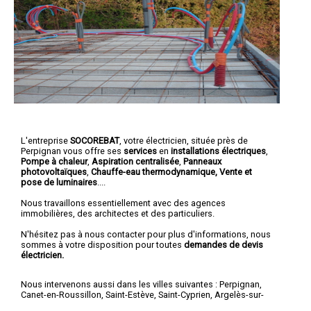
L'entreprise
SOCOREBAT
,
votre électricien
, située près de
Perpignan vous offre ses
services
en
installations électriques
,
Pompe à chaleur
,
Aspiration centralisée
,
Panneaux
photovoltaïques
,
Chauffe-eau thermodynamique, Vente et
pose de luminaires
....
Nous travaillons essentiellement avec des agences
immobilières, des architectes et des particuliers.
N'hésitez pas à nous contacter pour plus d'informations, nous
sommes à votre disposition pour toutes
demandes de devis
électricien.
Nous intervenons aussi dans les villes suivantes :
Perpignan
,
Canet-en-Roussillon
,
Saint-Estève
,
Saint-Cyprien
,
Argelès-sur-
Mer
,
Rivesaltes
,
Saint-Laurent-de-la-Salanque
,
Cabestany
,
Céret
,