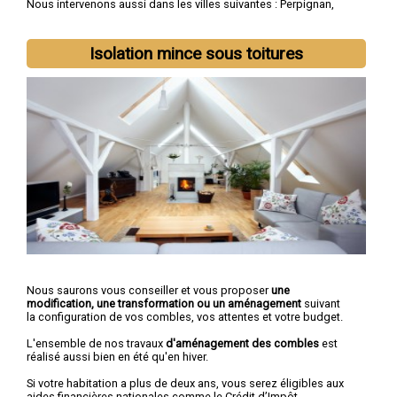
Nous intervenons aussi dans les villes suivantes :
Perpignan
,
Canet-en-Roussillon
,
Saint-Estève
,
Saint-Cyprien
,
Argelès-sur-
Mer
,
Rivesaltes
,
Saint-Laurent-de-la-Salanque
,
Cabestany
,
Céret
,
Elne
Isolation mince sous toitures
Nous saurons vous conseiller et vous proposer
une
modification, une transformation ou un aménagement
suivant
la configuration de vos combles, vos attentes et votre budget.
L'ensemble de nos travaux
d'aménagement des combles
est
réalisé aussi bien en été qu'en hiver.
Si votre habitation a plus de deux ans, vous serez éligibles aux
aides financières nationales comme le Crédit d’Impôt